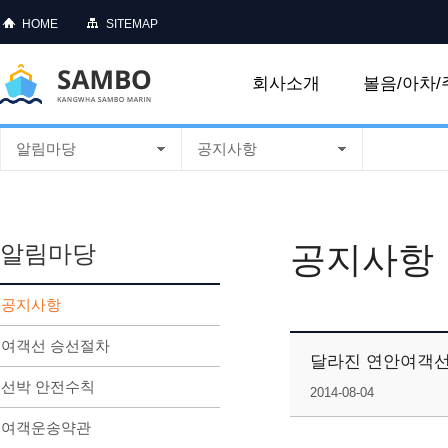
HOME
SITEMAP
회사소개
볼음/아차/
알림마당
공지사항
공지사항
알림마당
공지사항
여객선 승선절차
달라진 연안여객선
선박 안전수칙
2014-08-04
여객운송약관