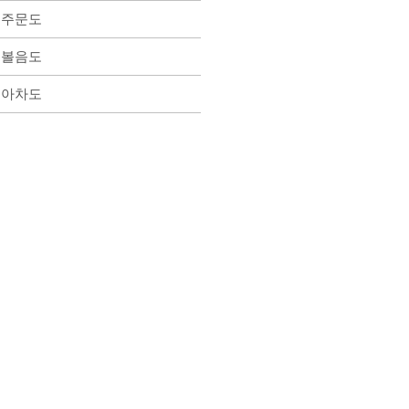
주문도
볼음도
아차도