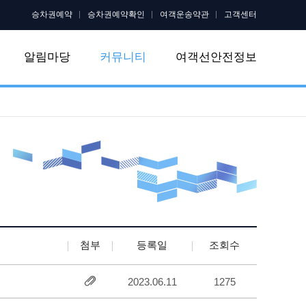
승차권예약
승차권예약확인
여객운송약관
고객센터
알림마당
커뮤니티
여객선안전정보
첨부
등록일
조회수
2023.06.11
1275