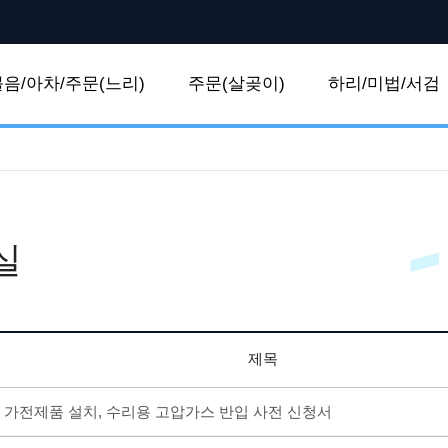
볼음/아차/주문(느리)
주문(살곶이)
하리/미법/서검
실
제목
가전제품 설치, 수리용 고압가스 반입 사전 신청서