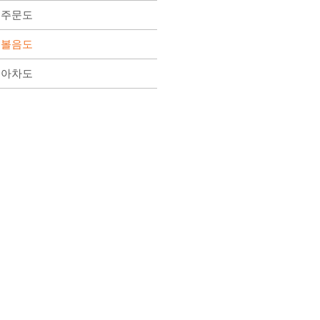
주문도
볼음도
아차도