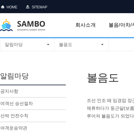
HOME
SITEMAP
회사소개
볼음/아차/
알림마당
볼음도
볼음도
알림마당
공지사항
조선 인조 때 임경업 장
여객선 승선절차
체류하다가 둥근달(보름달
선박 안전수칙
루어져 볼음도가 되었다
여객운송약관