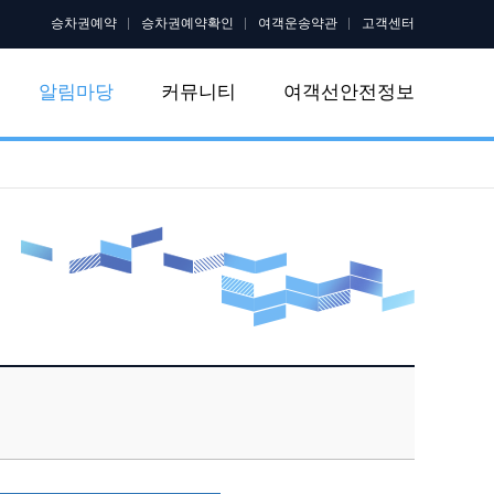
승차권예약
승차권예약확인
여객운송약관
고객센터
알림마당
커뮤니티
여객선안전정보