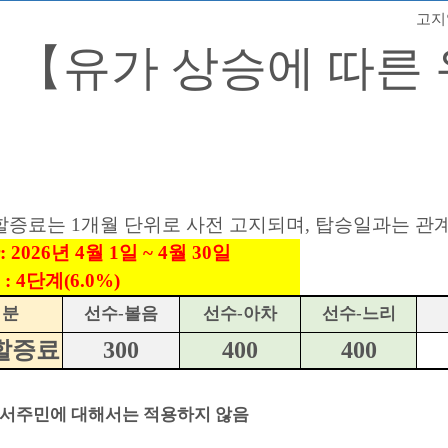
고지일
【유가 상승에 따른
할증료는 1개월 단위로 사전 고지되며, 탑승일과는 관
: 2026년 4월 1일 ~ 4월 30일
: 4단계(6.0%)​
 분
선수-볼음
선수-아차
선수-느리
할증료
300
400
400
 도서주민에 대해서는 적용하지 않음