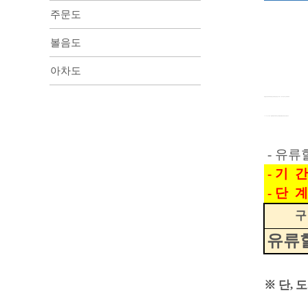
주문도
볼음도
아차도
‘해운법 시행규칙에 따라 정하는 내항해운에관한 고시’제13조 제3항 제2호 마목에 따라
2024년 10월 01일 결제일부터 적용되는 유류할증료를 다음과 같이 안내합니다.
- 유류
- 기 간
- 단 계 
구
유류
※ 단,