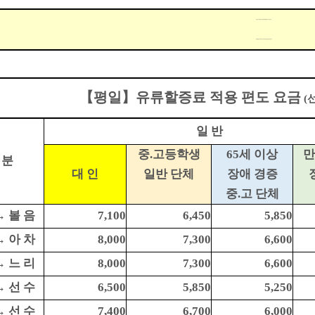
승선표 구매 후 승선 시점에 유류할증료가 인상되어도
차액을 징수하지 않으며, 인하되어도 환급하지 않습니다.
【평일】유류할증료 적용 편도 요금
(
일 반
중.고등학생
65세 이상
만
 분
대 인
일반 단체
장애 경증
중.고 단체
→ 볼 음
7,100
6,450
5,850
→ 아 차
8,000
7,300
6,600
→ 느 리
8,000
7,300
6,600
→ 선 수
6,500
5,850
5,250
→ 선 수
7,400
6,700
6,000