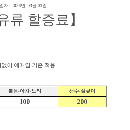
자 : 2026년 03월 03일
 유류 할증료】
계없이 예매일 기준 적용
볼음-아차-느리
선수-살곶이
100
200