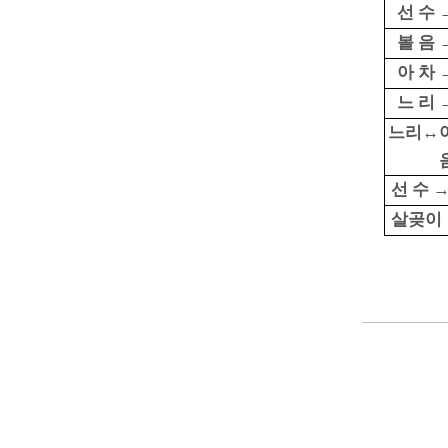
선 수 
볼 음 
아 차 
느 리 
느리↔
선 수 
살곶이 