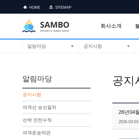
HOME
SITEMAP
회사소개
알림마당
공지사항
공지
알림마당
공지사항
여객선 승선절차
26년0
선박 안전수칙
2026-03-03
여객운송약관