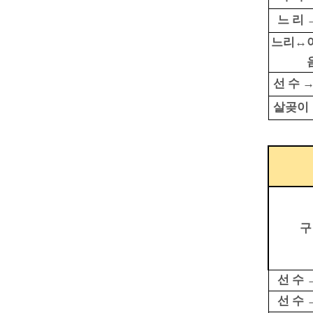
느 리 
느리↔
선 수 
살곶이 
구
선 수 
선 수 