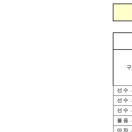
구
선 수 
선 수 
선 수 
볼 음 
아 차 