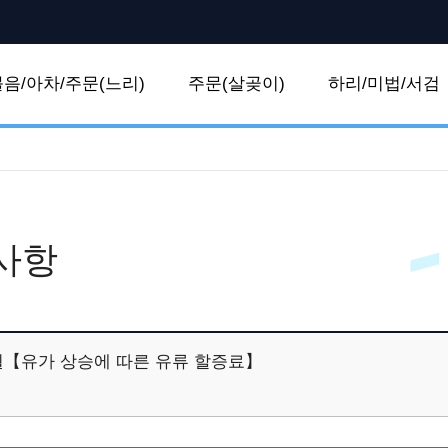
볼음/아차/주문(느리)
주문(살곶이)
하리/미법/서검
사항
4월【유가 상승에 따른 유류 할증료】