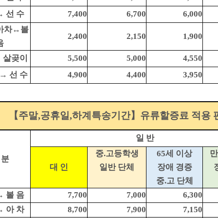
→ 선 수
7,400
6,700
6,000
아차↔볼
2,400
2,150
1,900
음
→ 살곶이
5,500
5,000
4,550
→ 선 수
4,900
4,400
3,950
【주말,공휴일,하계특송기간】유류할증료 적용 
일 반
중.고등학생
65세 이상
만
 분
대 인
일반 단체
장애 경증
중.고 단체
→ 볼 음
7,700
7,000
6,300
→ 아 차
8,700
7,900
7,150