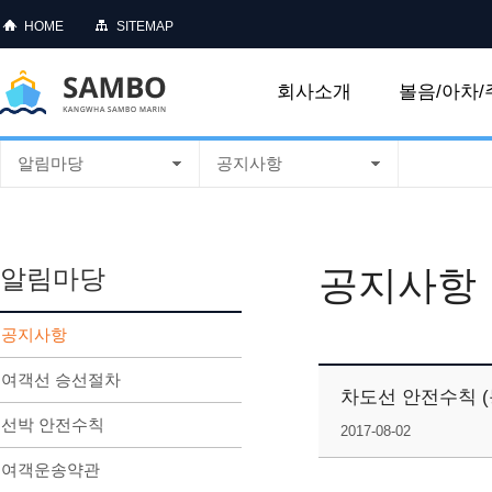
HOME
SITEMAP
회사소개
볼음/아차/
알림마당
공지사항
공지사항
알림마당
공지사항
여객선 승선절차
차도선 안전수칙 (
선박 안전수칙
2017-08-02
여객운송약관