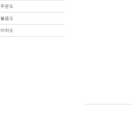
주문도
볼음도
아차도